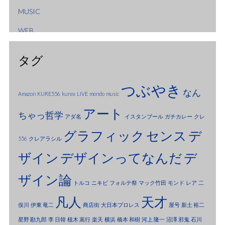
MUSIC
2006年1月
WEB
2005年12月
2005年10月
タグ
2005年9月
つぶやき
なん
2005年8月
Amazon
KURE556
kurex
LIVE
mondo
music
アート
2005年7月
ちゃっ哲学
アダ名
イスタンブール
ガチカレー
クレ
2005年6月
グラフィック
センス
デ
556
クレアラシル
2005年5月
ザイン
デザインってなんだ
デ
2005年4月
ザイン論
トルコ
ニキビ
フォルテ祭
マック竹田
モンド
レア
二
2005年3月
凡人
天才
俣川
伊東 竜二
商店街
大日本プロレス
屋号
新土 裕二
2005年2月
星野 勘九郎
李 日韓
植木 嵩行
楽天
横浜
橋本 和樹
河上 隆一
沼澤 邪鬼
石川