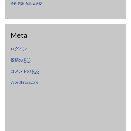
2005年1月
晋也
音源
食品
黒天使
2004年12月
2004年11月
Meta
2004年10月
2004年9月
ログイン
2004年8月
投稿の
RSS
2004年7月
コメントの
RSS
2004年6月
WordPress.org
2004年5月
2004年4月