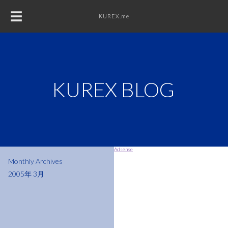
☰
KUREX.me
KUREX
DESIGN
KUREX BLOG
WEB
PHOTO
Adsense
Monthly Archives
2005年 3月
MUSIC
DIY