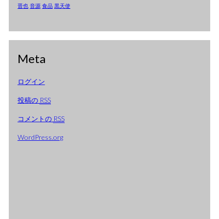
2005年1月
晋也
音源
食品
黒天使
2004年12月
2004年11月
Meta
2004年10月
2004年9月
ログイン
2004年8月
投稿の
RSS
2004年7月
コメントの
RSS
2004年6月
WordPress.org
2004年5月
2004年4月