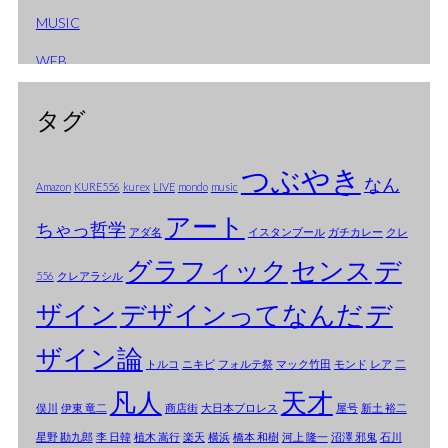
MUSIC
2006年1月
WEB
2005年12月
2005年10月
タグ
2005年9月
つぶやき
なん
2005年8月
Amazon
KURE556
kurex
LIVE
mondo
music
アート
2005年7月
ちゃっ哲学
アダ名
イスタンブール
ガチカレー
クレ
2005年6月
グラフィック
センス
デ
556
クレアラシル
2005年5月
ザイン
デザインってなんだ
デ
2005年4月
ザイン論
トルコ
ニキビ
フォルテ祭
マック竹田
モンド
レア
二
2005年3月
凡人
天才
俣川
伊東 竜二
商店街
大日本プロレス
屋号
新土 裕二
2005年2月
星野 勘九郎
李 日韓
植木 嵩行
楽天
横浜
橋本 和樹
河上 隆一
沼澤 邪鬼
石川