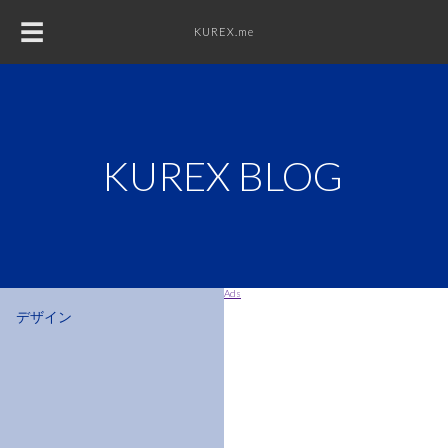
☰
KUREX.me
KUREX
DESIGN
KUREX BLOG
WEB
PHOTO
Ads
デザイン
MUSIC
DIY