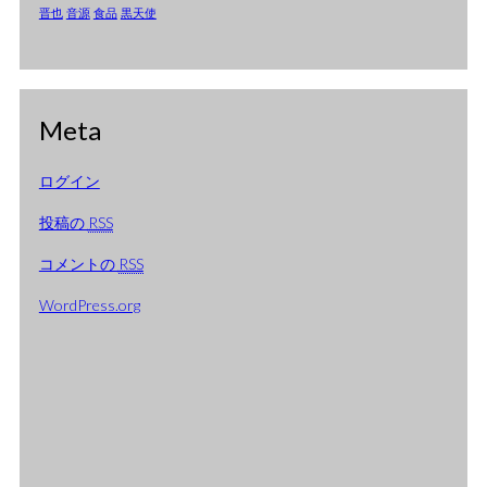
2005年1月
晋也
音源
食品
黒天使
2004年12月
2004年11月
Meta
2004年10月
2004年9月
ログイン
2004年8月
投稿の
RSS
2004年7月
コメントの
RSS
2004年6月
WordPress.org
2004年5月
2004年4月