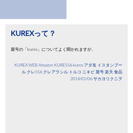
KUREXって？
屋号の「kurex」についてよく聞かれますが、
KUREX
WEB
Amazon
KURE556
kurex
アダ名
イスタンブー
ル
クレ556
クレアラシル
トルコ
ニキビ
屋号
楽天
食品
2014/01/06
サカヨリクニヲ