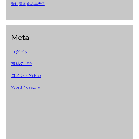
2005年1月
晋也
音源
食品
黒天使
2004年12月
2004年11月
Meta
2004年10月
2004年9月
ログイン
2004年8月
投稿の
RSS
2004年7月
コメントの
RSS
2004年6月
WordPress.org
2004年5月
2004年4月