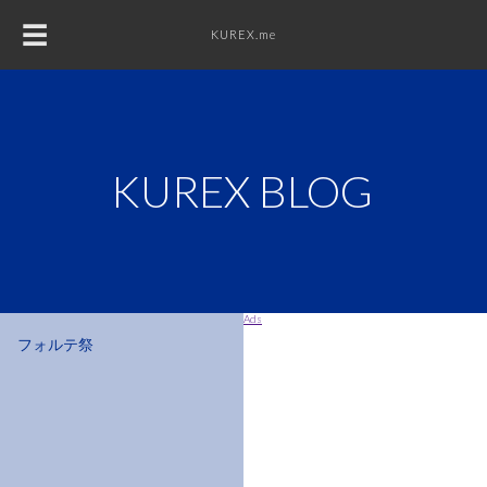
☰
KUREX.me
KUREX
DESIGN
KUREX BLOG
WEB
PHOTO
Ads
フォルテ祭
MUSIC
DIY