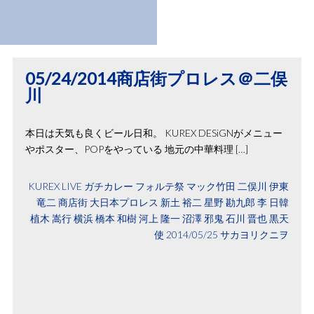
05/24/2014商店街プロレス＠二俣
川
本日は天気も良くビール日和。 KUREX DESiGNがメニュー
やポスター、POPをやっている 地元の中華料理 […]
KUREX
LIVE
ガチカレー
フォルテ祭
マック竹田
二俣川
伊東
竜二
商店街
大日本プロレス
新土 裕二
星野 勘九郎
李 日韓
植木 嵩行
横浜
橋本 和樹
河上 隆一
沼澤 邪鬼
石川 晋也
黒天
使
2014/05/25
サカヨリクニヲ