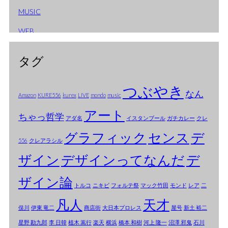
MUSIC
2006年1月
WEB
2005年12月
2005年10月
タグ
2005年9月
つぶやき
なん
2005年8月
Amazon
KURE556
kurex
LIVE
mondo
music
アート
2005年7月
ちゃっ哲学
アダ名
イスタンブール
ガチカレー
クレ
2005年6月
グラフィック
センス
デ
556
クレアラシル
2005年5月
ザイン
デザインってなんだ
デ
2005年4月
ザイン論
トルコ
ニキビ
フォルテ祭
マック竹田
モンド
レア
二
2005年3月
凡人
天才
俣川
伊東 竜二
商店街
大日本プロレス
屋号
新土 裕二
2005年2月
星野 勘九郎
李 日韓
植木 嵩行
楽天
横浜
橋本 和樹
河上 隆一
沼澤 邪鬼
石川