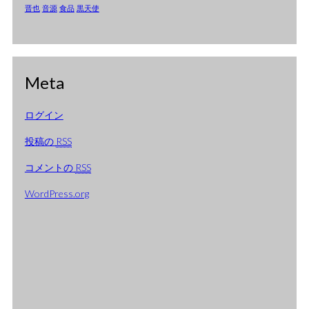
2005年1月
晋也
音源
食品
黒天使
2004年12月
2004年11月
Meta
2004年10月
2004年9月
ログイン
2004年8月
投稿の
RSS
2004年7月
コメントの
RSS
2004年6月
WordPress.org
2004年5月
2004年4月