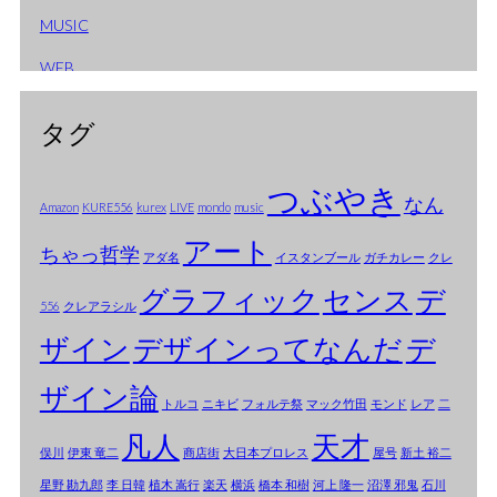
MUSIC
2006年1月
WEB
2005年12月
2005年10月
タグ
2005年9月
つぶやき
なん
2005年8月
Amazon
KURE556
kurex
LIVE
mondo
music
アート
2005年7月
ちゃっ哲学
アダ名
イスタンブール
ガチカレー
クレ
2005年6月
グラフィック
センス
デ
556
クレアラシル
2005年5月
ザイン
デザインってなんだ
デ
2005年4月
ザイン論
トルコ
ニキビ
フォルテ祭
マック竹田
モンド
レア
二
2005年3月
凡人
天才
俣川
伊東 竜二
商店街
大日本プロレス
屋号
新土 裕二
2005年2月
星野 勘九郎
李 日韓
植木 嵩行
楽天
横浜
橋本 和樹
河上 隆一
沼澤 邪鬼
石川