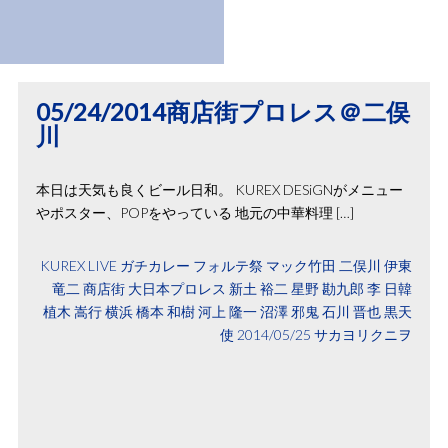
05/24/2014商店街プロレス＠二俣
川
本日は天気も良くビール日和。 KUREX DESiGNがメニュー
やポスター、POPをやっている 地元の中華料理 […]
KUREX
LIVE
ガチカレー
フォルテ祭
マック竹田
二俣川
伊東
竜二
商店街
大日本プロレス
新土 裕二
星野 勘九郎
李 日韓
植木 嵩行
横浜
橋本 和樹
河上 隆一
沼澤 邪鬼
石川 晋也
黒天
使
2014/05/25
サカヨリクニヲ