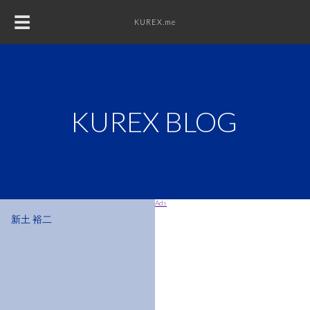
☰
KUREX.me
KUREX
DESIGN
KUREX BLOG
WEB
PHOTO
Ads
新土 裕二
MUSIC
DIY